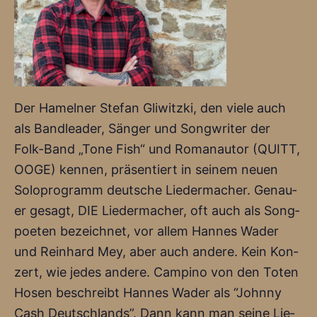
Der Hamel­ner Ste­fan Gli­witz­ki, den vie­le auch
als Band­lea­der, Sän­ger und Song­wri­ter der
Folk-Band „Tone Fish“ und Roman­au­tor (QUITT,
OOGE) ken­nen, prä­sen­tiert in sei­nem neu­en
Solo­pro­gramm deut­sche Lie­der­ma­cher. Genau­
er gesagt, DIE Lie­der­ma­cher, oft auch als Song­
poe­ten bezeich­net, vor allem Han­nes Wader
und Rein­hard Mey, aber auch ande­re. Kein Kon­
zert, wie jedes ande­re. Cam­pi­no von den Toten
Hosen beschreibt Han­nes Wader als “John­ny
Cash Deutsch­lands”. Dann kann man sei­ne Lie­