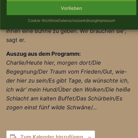
Jah­ren zurück­ge­stellt. „Nun ist es an der Zeit,
Vorlieben
die Lie­der die­ser groß­ar­ti­gen Kom­po­nis­ten und
Cookie-Richtlinie
Datenschutzerklärung
Impressum
Musi­ker wie­der mehr nach vorn zu holen und
ihnen eine Büh­ne zu geben. Wir brau­chen sie“,
sagt er.
Aus­zug aus dem Programm:
Charlie/​Heute hier, mor­gen dort/​Die
Begegnung/​Der Traum vom Frieden/​Gut, wie­
der hier zu sein/​Es gibt Tage, da wünsch­te ich,
ich wär‘ mein Hund/​Über den Wolken/​Die hei­ße
Schlacht am kal­ten Buffet/​Das Schürbeln/​Es
zogen einst fünf wil­de Schwäne/…
Zum Kalender hinzufügen