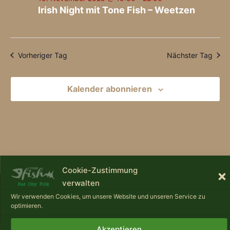
15.
und
Irish Night mit Tone Fish – Weetzen
November
Ansi
2025
Navi
Vorheriger Tag
Nächster Tag
Kalender abonnieren
Cookie-Zustimmung
verwalten
Wir verwenden Cookies, um unsere Website und unseren Service zu
optimieren.
Akzeptieren