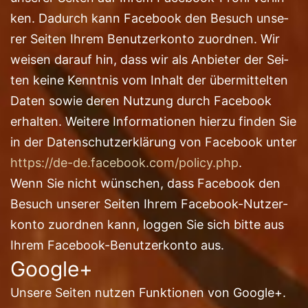
ken. Dadurch kann Face­book den Besuch unse­
rer Sei­ten Ihrem Benut­zer­kon­to zuord­nen. Wir
wei­sen dar­auf hin, dass wir als Anbie­ter der Sei­
ten kei­ne Kennt­nis vom Inhalt der über­mit­tel­ten
Daten sowie deren Nut­zung durch Face­book
erhal­ten. Wei­te­re Infor­ma­tio­nen hier­zu fin­den Sie
in der Daten­schutz­er­klä­rung von Face­book unter
https://​de​-de​.face​book​.com/​p​o​l​i​c​y​.​php
.
Wenn Sie nicht wün­schen, dass Face­book den
Besuch unse­rer Sei­ten Ihrem Face­book-Nut­zer­
kon­to zuord­nen kann, log­gen Sie sich bit­te aus
Ihrem Face­book-Benut­zer­kon­to aus.
Google+
Unse­re Sei­ten nut­zen Funk­tio­nen von Goog­le+.