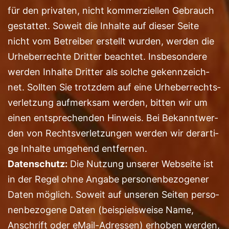
für den pri­va­ten, nicht kom­mer­zi­el­len Gebrauch
gestat­tet. Soweit die Inhal­te auf die­ser Sei­te
nicht vom Betrei­ber erstellt wur­den, wer­den die
Urhe­ber­rech­te Drit­ter beach­tet. Ins­be­son­de­re
wer­den Inhal­te Drit­ter als sol­che gekenn­zeich­
net. Soll­ten Sie trotz­dem auf eine Urhe­ber­rechts­
ver­let­zung auf­merk­sam wer­den, bit­ten wir um
einen ent­spre­chen­den Hin­weis. Bei Bekannt­wer­
den von Rechts­ver­let­zun­gen wer­den wir der­ar­ti­
ge Inhal­te umge­hend entfernen.
Daten­schutz:
Die Nut­zung unse­rer Web­sei­te ist
in der Regel ohne Anga­be per­so­nen­be­zo­ge­ner
Daten mög­lich. Soweit auf unse­ren Sei­ten per­so­
nen­be­zo­ge­ne Daten (bei­spiels­wei­se Name,
Anschrift oder eMail-Adres­sen) erho­ben wer­den,