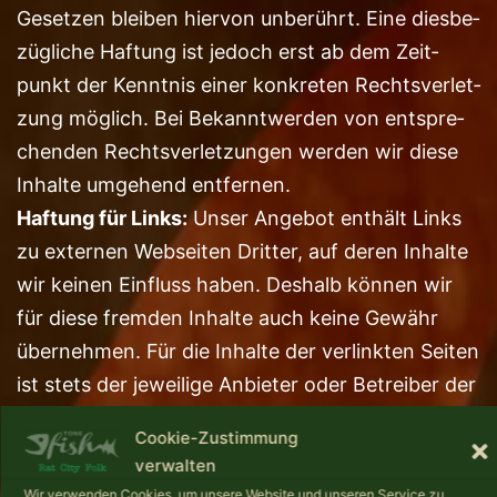
Geset­zen blei­ben hier­von unbe­rührt. Eine dies­be­
züg­li­che Haf­tung ist jedoch erst ab dem Zeit­
punkt der Kennt­nis einer kon­kre­ten Rechts­ver­let­
zung mög­lich. Bei Bekannt­wer­den von ent­spre­
chen­den Rechts­ver­let­zun­gen wer­den wir die­se
Inhal­te umge­hend entfernen.
Haf­tung für Links:
Unser Ange­bot ent­hält Links
zu exter­nen Web­sei­ten Drit­ter, auf deren Inhal­te
wir kei­nen Ein­fluss haben. Des­halb kön­nen wir
für die­se frem­den Inhal­te auch kei­ne Gewähr
über­neh­men. Für die Inhal­te der ver­link­ten Sei­ten
ist stets der jewei­li­ge Anbie­ter oder Betrei­ber der
Sei­ten ver­ant­wort­lich. Die ver­link­ten Sei­ten wur­
Cookie-Zustimmung
den zum Zeit­punkt der Ver­lin­kung auf mög­li­che
verwalten
Rechts­ver­stö­ße über­prüft. Rechts­wid­ri­ge Inhal­te
Wir verwenden Cookies, um unsere Website und unseren Service zu