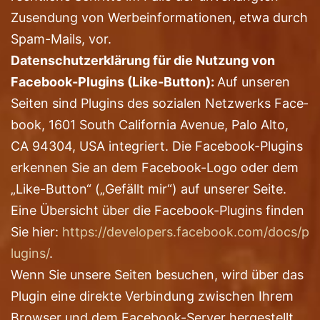
Zusen­dung von Wer­be­infor­ma­tio­nen, etwa durch
Spam-Mails, vor.
Daten­schutz­er­klä­rung für die Nut­zung von
Face­book-Plug­ins (Like-But­ton):
Auf unse­ren
Sei­ten sind Plug­ins des sozia­len Netz­werks Face­
book, 1601 South Cali­for­nia Ave­nue, Palo Alto,
CA 94304, USA inte­griert. Die Face­book-Plug­ins
erken­nen Sie an dem Face­book-Logo oder dem
„Like-But­ton“ („Gefällt mir“) auf unse­rer Sei­te.
Eine Über­sicht über die Face­book-Plug­ins fin­den
Sie hier:
https://​deve​lo​pers​.face​book​.com/​d​o​c​s​/​p​
l​u​g​i​ns/
.
Wenn Sie unse­re Sei­ten besu­chen, wird über das
Plug­in eine direk­te Ver­bin­dung zwi­schen Ihrem
Brow­ser und dem Face­book-Ser­ver her­ge­stellt.