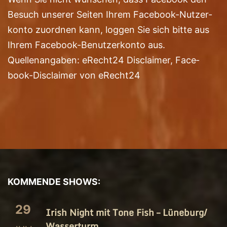
Besuch unse­rer Sei­ten Ihrem Face­book-Nut­zer­
kon­to zuord­nen kann, log­gen Sie sich bit­te aus
Ihrem Face­book-Benut­zer­kon­to aus.
Quel­len­an­ga­ben: eRecht24 Dis­clai­mer, Face­
book-Dis­clai­mer von eRecht24
KOMMENDE SHOWS:
29
Irish Night mit Tone Fish – Lüneburg/​
Wasserturm