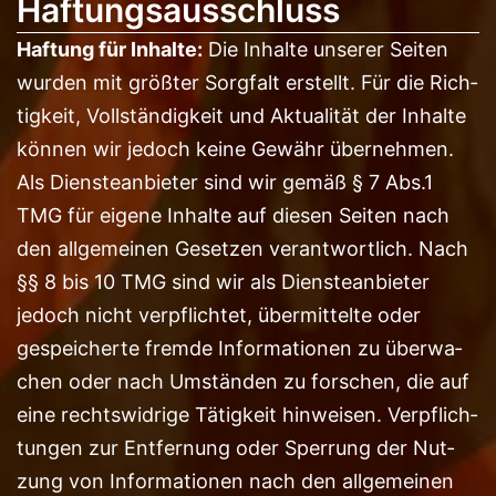
Haftungsausschluss
Haf­tung für Inhal­te:
Die Inhal­te unse­rer Sei­ten
wur­den mit größ­ter Sorg­falt erstellt. Für die Rich­
tig­keit, Voll­stän­dig­keit und Aktua­li­tät der Inhal­te
kön­nen wir jedoch kei­ne Gewähr über­neh­men.
Als Diens­te­an­bie­ter sind wir gemäß § 7 Abs.1
TMG für eige­ne Inhal­te auf die­sen Sei­ten nach
den all­ge­mei­nen Geset­zen ver­ant­wort­lich. Nach
§§ 8 bis 10 TMG sind wir als Diens­te­an­bie­ter
jedoch nicht ver­pflich­tet, über­mit­tel­te oder
gespei­cher­te frem­de Infor­ma­tio­nen zu über­wa­
chen oder nach Umstän­den zu for­schen, die auf
eine rechts­wid­ri­ge Tätig­keit hin­wei­sen. Ver­pflich­
tun­gen zur Ent­fer­nung oder Sper­rung der Nut­
zung von Infor­ma­tio­nen nach den all­ge­mei­nen