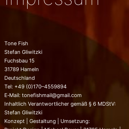
Tone Fish
Ste­fan Gliwitzki
Fuchs­bau 15
31789 Hameln
Deutschland
Tel: +49 (0)170–4559894
E‑Mail: tonefishmail@​gmail.​com
Inhalt­lich Ver­ant­wort­li­cher gemäß § 6 MDStV:
Ste­fan Gliwitzki
Kon­zept | Gestal­tung | Umsetzung: