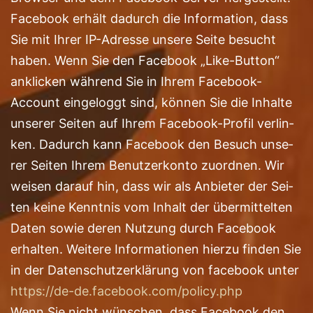
Face­book erhält dadurch die Infor­ma­ti­on, dass
Sie mit Ihrer IP-Adres­se unse­re Sei­te besucht
haben. Wenn Sie den Face­book „Like-But­ton“
ankli­cken wäh­rend Sie in Ihrem Face­book-
Account ein­ge­loggt sind, kön­nen Sie die Inhal­te
unse­rer Sei­ten auf Ihrem Face­book-Pro­fil ver­lin­
ken. Dadurch kann Face­book den Besuch unse­
rer Sei­ten Ihrem Benut­zer­kon­to zuord­nen. Wir
wei­sen dar­auf hin, dass wir als Anbie­ter der Sei­
ten kei­ne Kennt­nis vom Inhalt der über­mit­tel­ten
Daten sowie deren Nut­zung durch Face­book
erhal­ten. Wei­te­re Infor­ma­tio­nen hier­zu fin­den Sie
in der Daten­schutz­er­klä­rung von face­book unter
https://​de​-de​.face​book​.com/​p​o​l​i​c​y​.​php
Wenn Sie nicht wün­schen, dass Face­book den