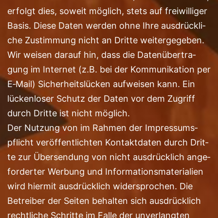
erfolgt dies, soweit mög­lich, stets auf frei­wil­li­ger
Basis. Die­se Daten wer­den ohne Ihre aus­drück­li­
che Zustim­mung nicht an Drit­te weitergegeben.
Wir wei­sen dar­auf hin, dass die Daten­über­tra­
gung im Inter­net (z.B. bei der Kom­mu­ni­ka­ti­on per
E‑Mail) Sicher­heits­lü­cken auf­wei­sen kann. Ein
lücken­lo­ser Schutz der Daten vor dem Zugriff
durch Drit­te ist nicht möglich.
Der Nut­zung von im Rah­men der Impres­sums­
pflicht ver­öf­fent­lich­ten Kon­takt­da­ten durch Drit­
te zur Über­sen­dung von nicht aus­drück­lich ange­
for­der­ter Wer­bung und Infor­ma­ti­ons­ma­te­ria­li­en
wird hier­mit aus­drück­lich wider­spro­chen. Die
Betrei­ber der Sei­ten behal­ten sich aus­drück­lich
recht­li­che Schrit­te im Fal­le der unver­lang­ten