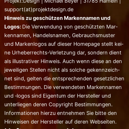
Projekt:Design | Micha­el Bey­er | 31785 Hameln |
support(at)projektdesign.de
Hin­weis zu geschüt­zen Mar­ken­na­men und
Logos:
Die Ver­wen­dung von geschütz­ten Mar­
ken­na­men, Han­dels­na­men, Gebrauchs­mus­ter
und Mar­ken­lo­gos auf die­ser Home­page stellt kei­
ne Urhe­ber­rechts-Ver­let­zung dar, son­dern dient
als illus­tra­ti­ver Hin­weis. Auch wenn die­se an den
jewei­li­gen Stel­len nicht als sol­che gekenn­zeich­
net sind, gel­ten die ent­spre­chen­den gesetz­li­chen
Bestim­mun­gen. Die ver­wen­de­ten Mar­ken­na­men
und ‑logos sind Eigen­tum der Her­stel­ler und
unter­lie­gen deren Copy­right Bestim­mun­gen.
Infor­ma­tio­nen hier­zu ent­neh­men Sie bit­te den
Hin­wei­sen der Her­stel­ler auf deren Webseiten.