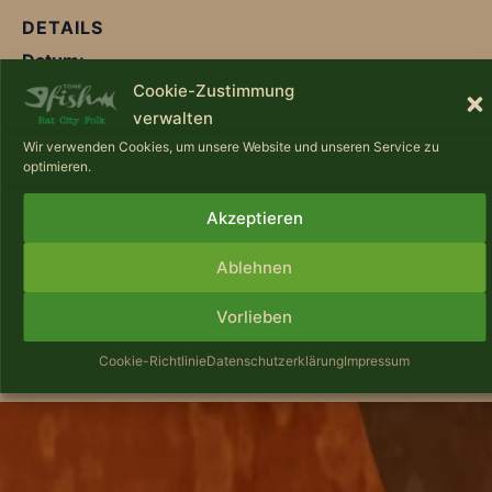
DETAILS
Datum:
Cookie-Zustimmung
4. Oktober
verwalten
Zeit:
Wir verwenden Cookies, um unsere Website und unseren Service zu
19:00 - 21:00
optimieren.
Veranstaltungskategorie:
Akzeptieren
Liedermacher-Tour
Ablehnen
Irish Night mit
OOGE – Eine Insel wehrt sich –
Vorlieben
Musikalische Lesung auf
Tone Fish – Sylt/​
Wangerooge
Rantum
Cookie-Richtlinie
Datenschutzerklärung
Impressum