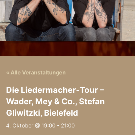
« Alle Veranstaltungen
Die Liedermacher-Tour –
Wader, Mey & Co., Stefan
Gliwitzki, Bielefeld
4. Oktober @ 19:00
-
21:00