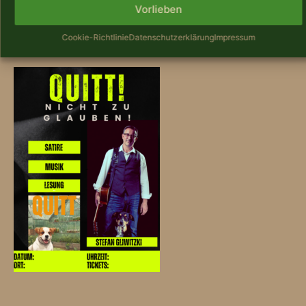
Vorlieben
Über­all im Buch­han­del oder unter www​.omni​no​
Cookie-Richtlinie
Datenschutzerklärung
Impressum
-ver​lag​.de