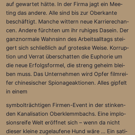
auf gewar­tet hät­te. In der Fir­ma jagt ein Mee­
ting das ande­re. Alle sind bis zur Ober­kan­te
beschäf­tigt. Man­che wit­tern neue Kar­rie­re­chan­
cen. Ande­re fürch­ten um ihr ruhi­ges Dasein. Der
ganz­nor­ma­le Wahn­sinn des Arbeits­all­tags stei­
gert sich schließ­lich auf gro­tes­ke Wei­se. Kor­rup­
ti­on und Ver­rat über­schat­ten die Eupho­rie um
die neue Erfolgs­for­mel, die streng geheim blei­
ben muss. Das Unter­neh­men wird Opfer film­rei­
fer chi­ne­si­scher Spio­na­ge­ak­tio­nen. Alles gip­felt
in einem
sym­bol­träch­ti­gen Fir­men-Event in der stin­ken­
den Kana­li­sa­ti­on Ober­klemm­bachs. Eine implo­
si­ons­rei­fe Welt eröff­net sich – wenn da nicht
die­ser klei­ne zuge­lau­fe­ne Hund wäre … Ein sati­