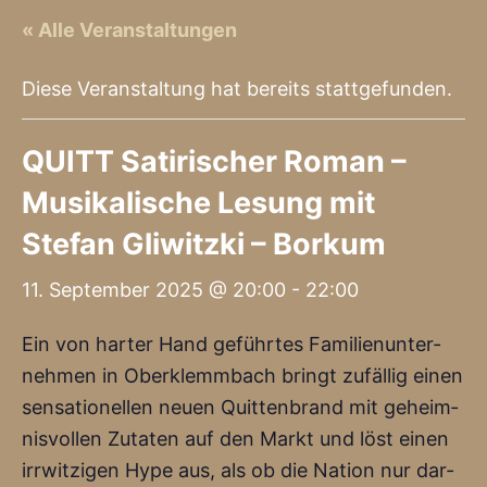
« Alle Veranstaltungen
Diese Veranstaltung hat bereits stattgefunden.
QUITT Satirischer Roman –
Musikalische Lesung mit
Stefan Gliwitzki – Borkum
11. September 2025 @ 20:00
-
22:00
Ein von har­ter Hand geführ­tes Fami­li­en­un­ter­
neh­men in Ober­klemm­bach bringt zufäl­lig einen
sen­sa­tio­nel­len neu­en Quit­ten­brand mit geheim­
nis­vol­len Zuta­ten auf den Markt und löst einen
irr­wit­zi­gen Hype aus, als ob die Nati­on nur dar­