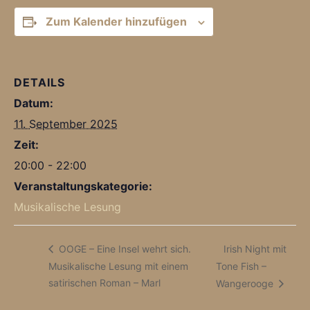
Zum Kalender hinzufügen
DETAILS
Datum:
11. September 2025
Zeit:
20:00 - 22:00
Veranstaltungskategorie:
Musikalische Lesung
Irish Night mit
OOGE – Eine Insel wehrt sich.
Musikalische Lesung mit einem
Tone Fish –
satirischen Roman – Marl
Wangerooge